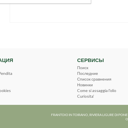
АЦИЯ
СЕРВИСЫ
Поиск
Vendita
Последние
Список сравнения
Новинки
ookies
Come si assaggia l'olio
Curiosita'
FRANTOIO IN TOIRANO, RIVIERA LIGURE DI PONE
O