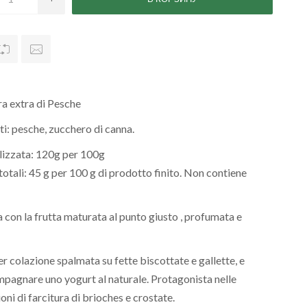
a extra di Pesche
ti: pesche, zucchero di canna.
ilizzata: 120g per 100g
totali: 45 g per 100 g di prodotto finito. Non contiene
 con la frutta maturata al punto giusto , profumata e
r colazione spalmata su fette biscottate e gallette, e
pagnare uno yogurt al naturale. Protagonista nelle
oni di farcitura di brioches e crostate.