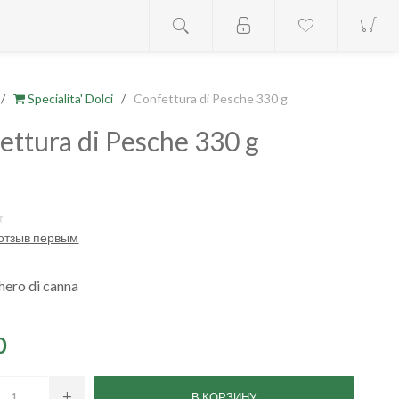
/
Specialita' Dolci
/
Confettura di Pesche 330 g
ettura di Pesche 330 g
 отзыв первым
hero di canna
0