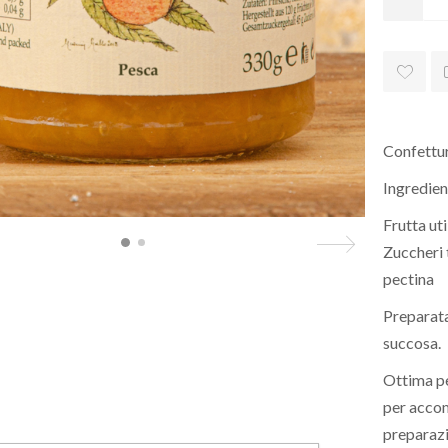
Confettur
Ingredien
Frutta ut
Zuccheri 
pectina
Preparata
succosa.
Ottima pe
per accom
preparazi