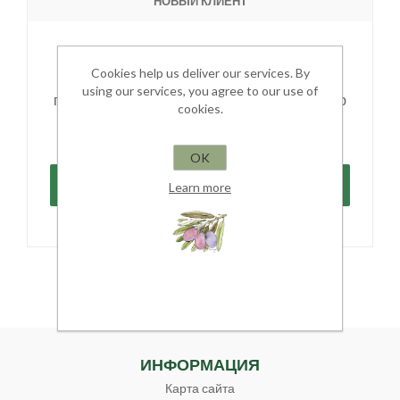
НОВЫЙ КЛИЕНТ
Вы сможете совершать покупки быстрее, а
Cookies help us deliver our services. By
также отслеживать Ваши заказы, если Вы
using our services, you agree to our use of
потратите немного времени на регистрацию
cookies.
в нашем магазине.
OK
Learn more
ИНФОРМАЦИЯ
Карта сайта