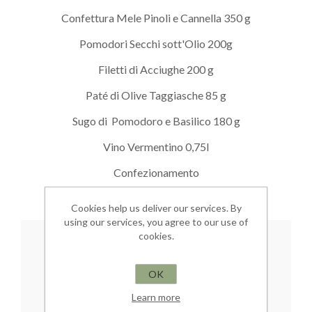
Confettura Mele Pinoli e Cannella 350 g
Pomodori Secchi sott'Olio 200g
Filetti di Acciughe 200 g
Paté di Olive Taggiasche 85 g
Sugo di Pomodoro e Basilico 180 g
Vino Vermentino 0,75l
Confezionamento
Cookies help us deliver our services. By
using our services, you agree to our use of
cookies.
КЛЮЧЕВЫЕ СЛОВА
cesto natalizio
(3)
,
christmas basket
(9)
,
OK
cesto regalo
(2)
,
cesto di natale
(3)
,
christmas hamper
(5)
,
christmas gift
(8)
Learn more