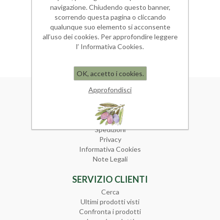
Il Centro - Ristoratori dal 1956
navigazione. Chiudendo questo banner,
scorrendo questa pagina o cliccando
Via Umberto I n.5 -
Priocca - Cuneo, Piemonte
qualunque suo elemento si acconsente
all’uso dei cookies. Per approfondire leggere
l’ Informativa Cookies.
OK, accetto i cookies.
Approfondisci
INFORMAZIONI
Mappa del sito
Condizioni di Vendita
Spedizioni
Privacy
Informativa Cookies
Note Legali
SERVIZIO CLIENTI
Cerca
Ultimi prodotti visti
Confronta i prodotti