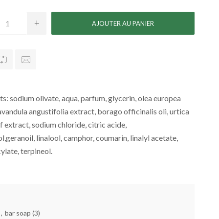
ts: sodium olivate, aqua, parfum, glycerin, olea europea
 lavandula angustifolia extract, borago officinalis oli, urtica
f extract, sodium chloride, citric acide,
ol,geranoil, linalool, camphor, coumarin, linalyl acetate,
ylate, terpineol.
,
bar soap
(3)