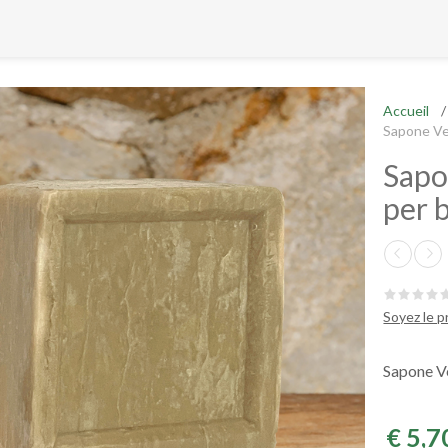
Accueil
/
Sapone Veg
Sapon
per 
Soyez le 
Sapone Ve
€ 5,7