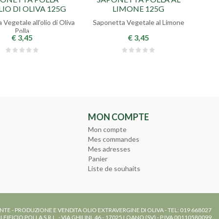
LIO DI OLIVA 125G
LIMONE 125G
Vegetale all'olio di Oliva
Saponetta Vegetale al Limone
Polla
€ 3,45
€ 3,45
MON COMPTE
Mon compte
Mes commandes
Mes adresses
Panier
Liste de souhaits
NTE - PRODUZIONE E VENDITA OLIO EXTRAVERGINE DI OLIVA - TEL: 019 668027
LEIFICIO POLLA S.R.L. - VIA GHILINI, 46 - 17025 LOANO (SV) - P.IVA 00110580099