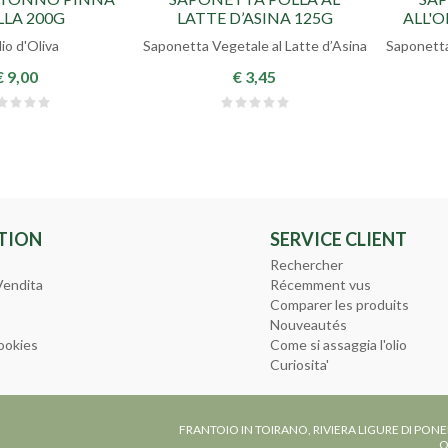
LLA 200G
LATTE D’ASINA 125G
ALL'O
lio d'Oliva
Saponetta Vegetale al Latte d’Asina
Saponetta 
€ 9,00
€ 3,45
TION
SERVICE CLIENT
Rechercher
Vendita
Récemment vus
Comparer les produits
Nouveautés
ookies
Come si assaggia l'olio
Curiosita'
FRANTOIO IN TOIRANO, RIVIERA LIGURE DI PONE
O