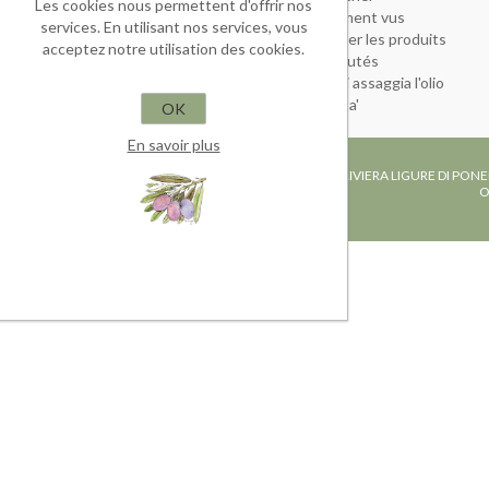
Les cookies nous permettent d'offrir nos
Vendita
Récemment vus
services. En utilisant nos services, vous
Comparer les produits
acceptez notre utilisation des cookies.
Nouveautés
ookies
Come si assaggia l'olio
Curiosita'
OK
En savoir plus
FRANTOIO IN TOIRANO, RIVIERA LIGURE DI PONE
O