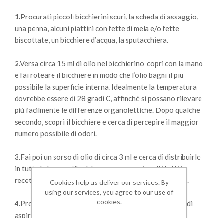
1.
Procurati piccoli bicchierini scuri, la scheda di assaggio,
una penna, alcuni piattini con fette di mela e/o fette
biscottate, un bicchiere d’acqua, la sputacchiera.
2
.Versa circa 15 ml di olio nel bicchierino, copri con la mano
e fai roteare il bicchiere in modo che l’olio bagni il più
possibile la superficie interna. Idealmente la temperatura
dovrebbe essere di 28 gradi C, affinché si possano rilevare
più facilmente le differenze organolettiche. Dopo qualche
secondo, scopri il bicchiere e cerca di percepire il maggior
numero possibile di odori.
3
.Fai poi un sorso di olio di circa 3 ml e cerca di distribuirlo
in tutta la bocca affinché ne vengano coinvolti tutti i
recettori e possa percepire bene l'amaro ed il piccante.
Cookies help us deliver our services. By
using our services, you agree to our use of
cookies.
4
.Procedi poi con lo '
strippaggio
', ovvero fai una serie di
aspirazioni brevi e ripetute attraverso la bocca,