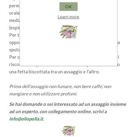
permettendo sia di estendere il campione nella cavità
OK
orale, sia di percepire i componenti volatili aromatici
Learn more
mediante il passaggio forzato per via retronasale
(espirazione).
Per tener conto della sensazione tattile del piccante è
opportuno che deglutisca l'olio, altrimenti puoi usare la
sputacchiera.
Per ogni fase annota sulla scheda le sensazioni che hai
riscontrato e pulisci la bocca con uno spicchio di mela o
una fetta biscottata tra un assaggio e l'altro.
Prima dell'assaggio non fumare, non bere caffe', non
mangiare e non utilizzare profumi.
Se hai domande o sei interessato ad un assaggio insieme
ad un esperto, con collegamento online, scrivi a
info@oliopolla.it
.